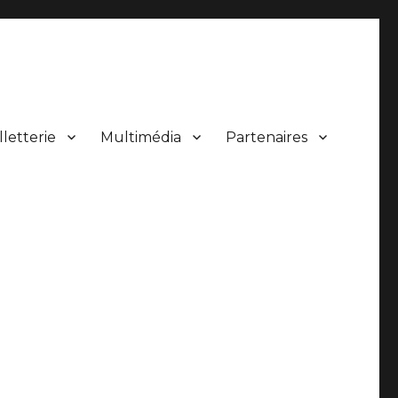
lletterie
Multimédia
Partenaires
 de concerts.