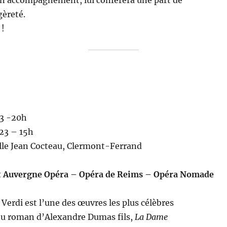
en accompagnement, lui confèrera une part de
gèreté.
 !
23 -20h
23 – 15h
alle Jean Cocteau, Clermont-Ferrand
 Auvergne Opéra – Opéra de Reims – Opéra Nomade
Verdi est l’une des œuvres les plus célèbres
 du roman d’Alexandre Dumas fils,
La Dame