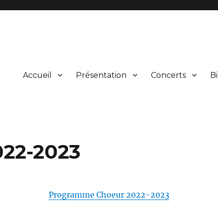
Accueil
Présentation
Concerts
Bi
ical et vocal d’œuvres du répertoire et leur présentation au public lors
rgne
022-2023
Programme Choeur 2022-2023