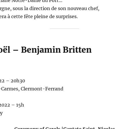
romane Notre-Dame du Port…
gne, sous la direction de son nouveau chef,
ra à cette fête pleine de surprises.
oël – Benjamin Britten
LES DOCS DU CHŒUR !
22 – 20h30
s-Carmes, Clermont-Ferrand
2022 – 15h
hy