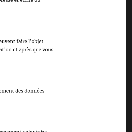
resse et écrite du
uvent faire l’objet
ation et après que vous
itement des données