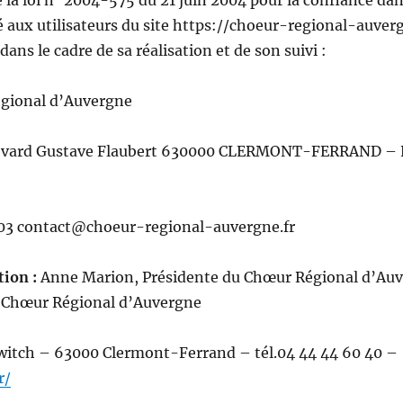
de la loi n° 2004-575 du 21 juin 2004 pour la confiance d
é aux utilisateurs du site https://choeur-regional-auvergn
ans le cadre de sa réalisation et de son suivi :
gional d’Auvergne
levard Gustave Flaubert 630000 CLERMONT-FERRAND – N
1 03 contact@choeur-regional-auvergne.fr
tion :
Anne Marion, Présidente du Chœur Régional d’Auv
u Chœur Régional d’Auvergne
itch – 63000 Clermont-Ferrand – tél.04 44 44 60 40 –
r/