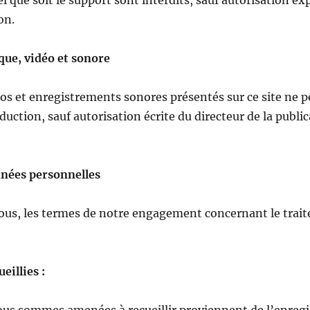
que soit le support sont interdits, sauf autorisation exp
on.
que, vidéo et sonore
os et enregistrements sonores présentés sur ce site ne pe
ction, sauf autorisation écrite du directeur de la public
nées personnelles
sous, les termes de notre engagement concernant le tra
eillies :