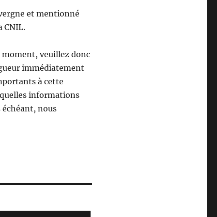
uvergne et mentionné
a CNIL.
ut moment, veuillez donc
vigueur immédiatement
mportants à cette
 quelles informations
s échéant, nous