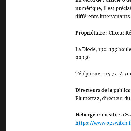
En vertu de l’article 6 
numérique, il est précis
différents intervenants d
Propriétaire :
Chœur Ré
La Diode, 190-193 bou
00036
Téléphone : 04 73 14 3
Directeurs de la publica
Plumettaz, directeur d
Hébergeur du site :
o2sw
https://www.o2switch.f