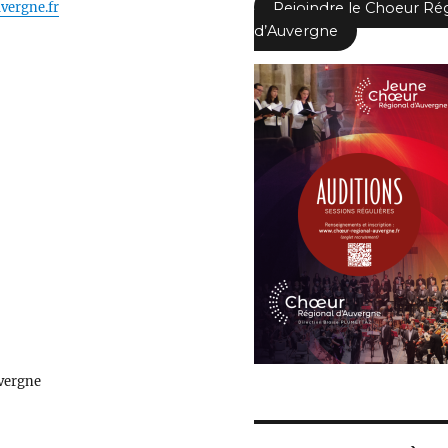
vergne.fr
Rejoindre le Choeur Ré
d’Auvergne
vergne