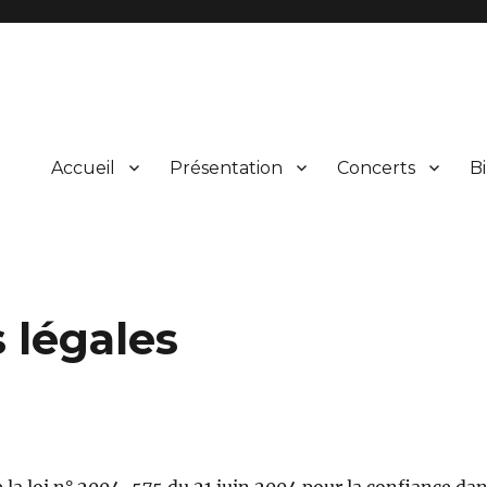
Accueil
Présentation
Concerts
Bi
ical et vocal d’œuvres du répertoire et leur présentation au public lors
rgne
 légales