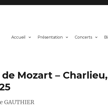
Accueil
Présentation
Concerts
Bi
ical et vocal d’œuvres du répertoire et leur présentation au public lors
rgne
de Mozart – Charlieu,
25
le GAUTHIER