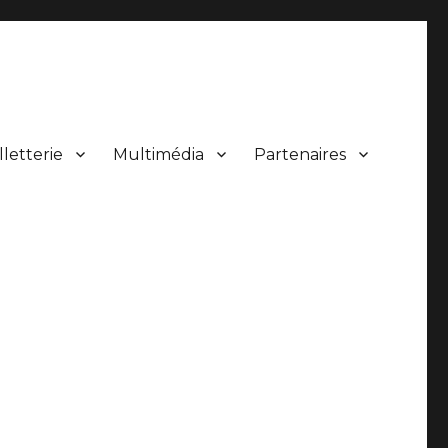
lletterie
Multimédia
Partenaires
 de concerts.