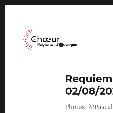
Le Chœur Régional d’Auvergne a pour activité le travail mus
Choeur Regional d'Auve
Requiem 
02/08/20
Photos: ©Pasca