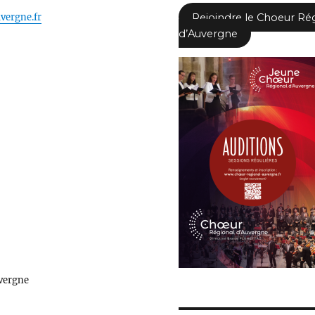
vergne.fr
Rejoindre le Choeur Ré
d’Auvergne
vergne