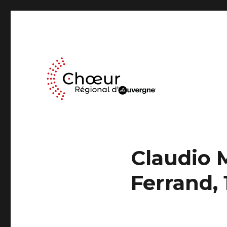
Le Chœur Régional d’Auvergne a pour activité le travail mus
Choeur Regional d'Auve
Claudio 
Ferrand,