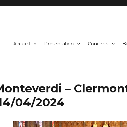
Accueil
Présentation
Concerts
Bi
ical et vocal d’œuvres du répertoire et leur présentation au public lors
rgne
Monteverdi – Clermon
 14/04/2024