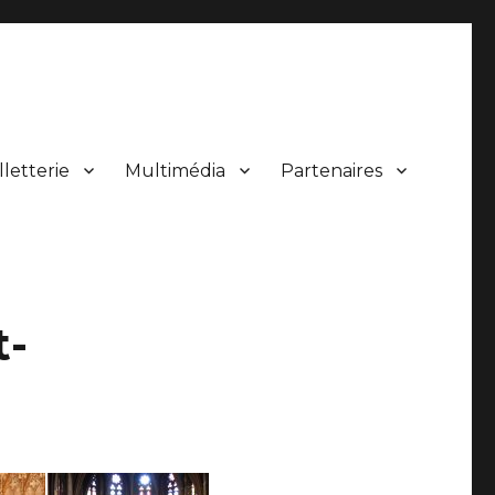
lletterie
Multimédia
Partenaires
 de concerts.
t-