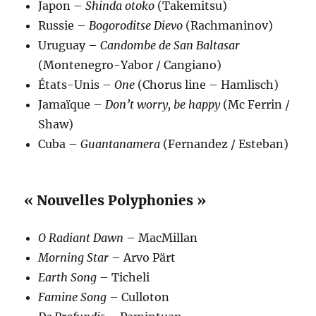
Japon –
Shinda otoko
(Takemitsu)
Russie –
Bogoroditse Dievo
(Rachmaninov)
Uruguay –
Candombe de San Baltasar
(Montenegro-Yabor / Cangiano)
États-Unis –
One
(Chorus line – Hamlisch)
Jamaïque –
Don’t worry, be happy
(Mc Ferrin /
Shaw)
Cuba –
Guantanamera
(Fernandez / Esteban)
« Nouvelles Polyphonies »
O Radiant Dawn
– MacMillan
Morning Star
– Arvo Pärt
Earth Song
– Ticheli
Famine Song
– Culloton