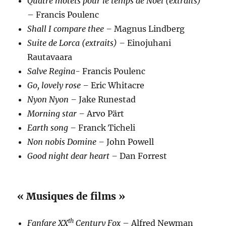
Quatre motets pour le temps de Noël (extraits)
– Francis Poulenc
Shall I compare thee –
Magnus Lindberg
Suite de Lorca (extraits) –
Einojuhani
Rautavaara
Salve Regina-
Francis Poulenc
Go, lovely rose –
Eric Whitacre
Nyon Nyon –
Jake Runestad
Morning star –
Arvo Pärt
Earth song –
Franck Ticheli
Non nobis Domine –
John Powell
Good night dear heart –
Dan Forrest
« Musiques de films »
th
Fanfare XX
Century Fox
– Alfred Newman