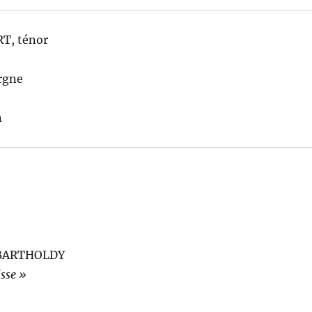
T, ténor
rgne
n
BARTHOLDY
sse »