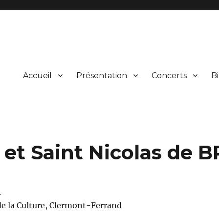
Accueil
Présentation
Concerts
Bi
ical et vocal d’œuvres du répertoire et leur présentation au public lors
rgne
et Saint Nicolas de 
1
de la Culture, Clermont-Ferrand