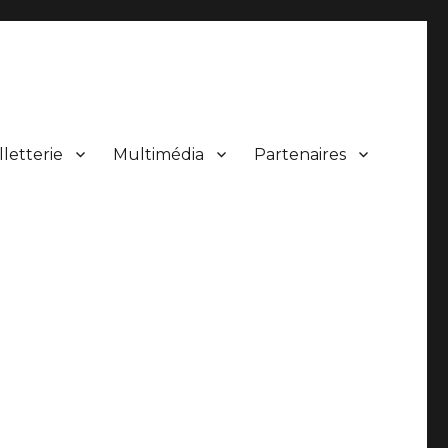
lletterie
Multimédia
Partenaires
 de concerts.