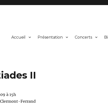
Accueil
Présentation
Concerts
Bi
ical et vocal d’œuvres du répertoire et leur présentation au public lors
rgne
iades II
09 à 15h
, Clermont-Ferrand