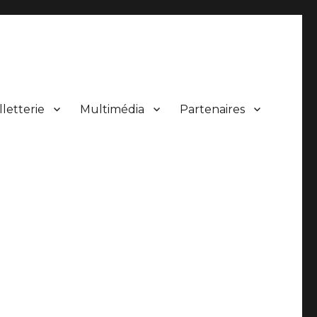
lletterie
Multimédia
Partenaires
 de concerts.