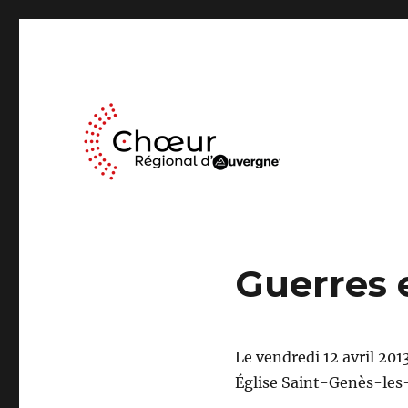
Le Chœur Régional d’Auvergne a pour activité le travail mus
Choeur Regional d'Auve
Guerres 
Le vendredi 12 avril 201
Église Saint-Genès-le