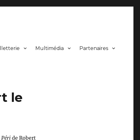
lletterie
Multimédia
Partenaires
 de concerts.
t le
 Péri
de Robert