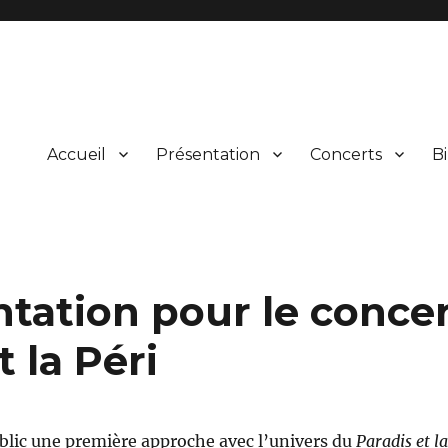
Accueil
Présentation
Concerts
Bi
ical et vocal d’œuvres du répertoire et leur présentation au public lors
rgne
ation pour le concer
t la Péri
blic une première approche avec l’univers du
Paradis et la