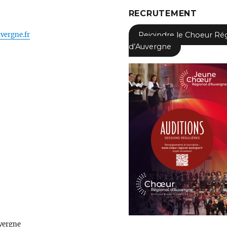
RECRUTEMENT
vergne.fr
Rejoindre le Choeur Ré
d’Auvergne
vergne