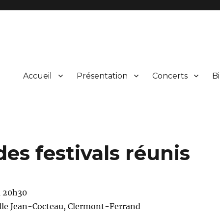
Accueil
Présentation
Concerts
Bi
ical et vocal d’œuvres du répertoire et leur présentation au public lors
rgne
es festivals réunis
à 20h30
alle Jean-Cocteau, Clermont-Ferrand