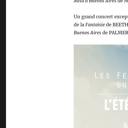
Misa a Buenos Aires
de M
Un grand concert excep
de la
Fantaisie
de BEETH
Buenos Aires
de PALMER