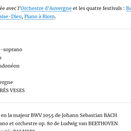
e avec l’
Orchestre d’Auvergne
et les quatre festivals :
Ba
aise-Dieu
,
Piano à Riom
.
o-soprano
o
andonéon
vergne
FORÉS VESES
en la majeur BWV 1055 de Johann Sebastian BACH
ano et orchestre op. 80 de Ludwig van BEETHOVEN