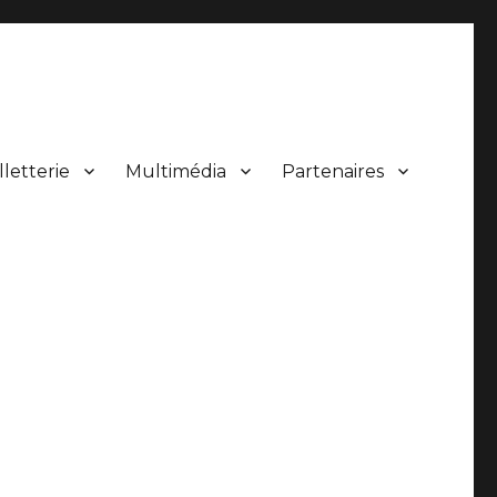
lletterie
Multimédia
Partenaires
 de concerts.