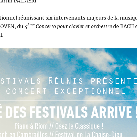
artín PALMERI
tionnel réunissant six intervenants majeurs de la musiq
ème
OVEN, du
4
Concerto pour clavier et orchestre
de BACH e
I.