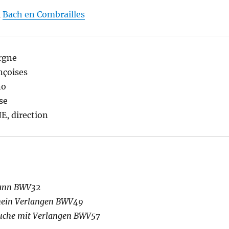
l
Bach en Combrailles
rgne
nçoises
no
se
, direction
Mann BWV32
 mein Verlangen BWV49
suche mit Verlangen BWV57