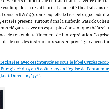
r des courts moments de chorals chantés avec ce qu’il f
est limpide et très attentif et a un côté théâtral sans ex
auf dans la BWV 49, dans laquelle le très bel orgue, admi
 est très présent, surtout dans la sinfonia. Patrick Coh
ons élégantes avec un esprit plus dansant que théâtral. L
nce de ton et du raffinement de l’interprétation. La prise
ble de tous les instruments sans en privilégier aucun tan
registrées avec ces interprètes sous le label Cyprès reco
. Enregistré du 4 au 8 août 2007 en l’église de Pontaumur
lais). Durée : 67’39’’.