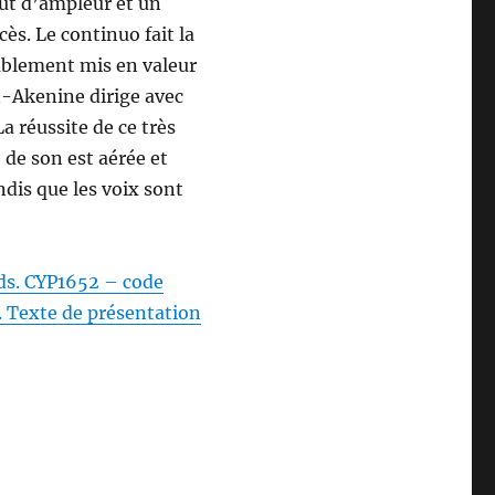
aut d’ampleur et un
cès. Le continuo fait la
rablement mis en valeur
ën-Akenine dirige avec
a réussite de ce très
 de son est aérée et
dis que les voix sont
rds. CYP1652 – code
. Texte de présentation