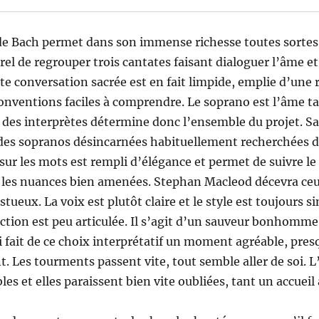
de Bach permet dans son immense richesse toutes sortes 
turel de regrouper trois cantates faisant dialoguer l’âme 
e conversation sacrée est en fait limpide, emplie d’une 
conventions faciles à comprendre. Le soprano est l’âme ta
x des interprètes détermine donc l’ensemble du projet. S
n des sopranos désincarnées habituellement recherchées d
sur les mots est rempli d’élégance et permet de suivre le t
et les nuances bien amenées. Stephan Macleod décevra ce
ueux. La voix est plutôt claire et le style est toujours s
tion est peu articulée. Il s’agit d’un sauveur bonhomme
fait de ce choix interprétatif un moment agréable, presq
t. Les tourments passent vite, tout semble aller de soi. L
s et elles paraissent bien vite oubliées, tant un accueil a