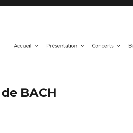
Accueil
Présentation
Concerts
Bi
ical et vocal d’œuvres du répertoire et leur présentation au public lors
rgne
s de BACH