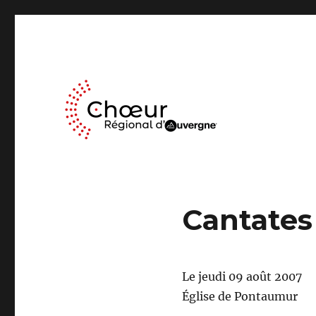
Le Chœur Régional d’Auvergne a pour activité le travail mus
Choeur Regional d'Auve
Cantate
Le jeudi 09 août 2007
Église de Pontaumur