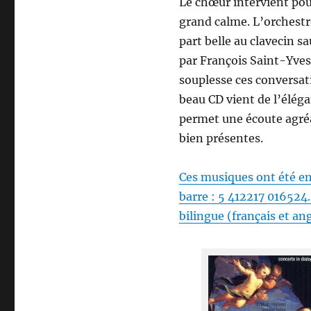
Le chœur intervient pou
grand calme. L’orchestre 
part belle au clavecin s
par François Saint-Yves,
souplesse ces conversati
beau CD vient de l’éléga
permet une écoute agréa
bien présentes.
Ces musiques ont été en
barre : 5 412217 016524
bilingue (français et ang