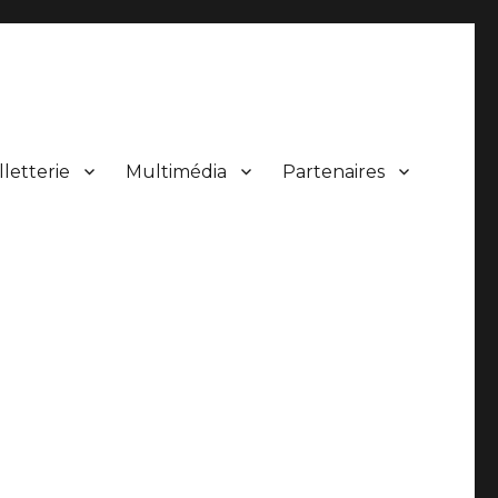
lletterie
Multimédia
Partenaires
 de concerts.