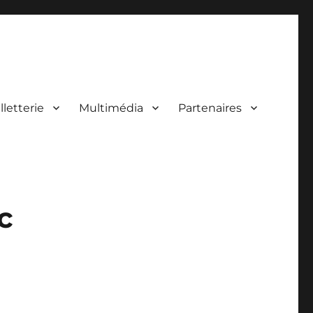
lletterie
Multimédia
Partenaires
 de concerts.
c