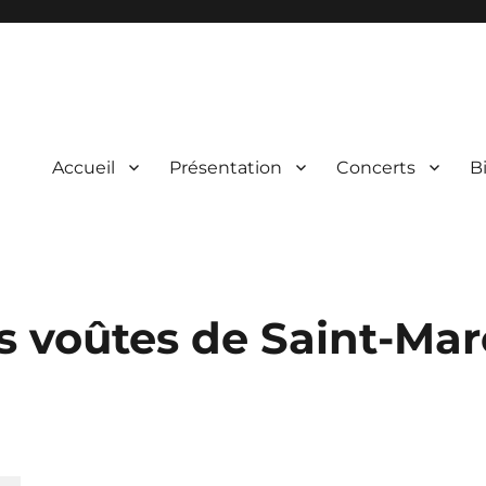
Accueil
Présentation
Concerts
Bi
ical et vocal d’œuvres du répertoire et leur présentation au public lors
rgne
s voûtes de Saint-Mar