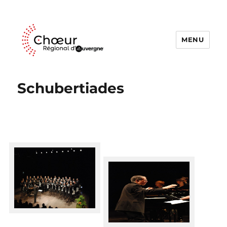
MENU
Choeur Regional d'Auvergne
Schubertiades
Les musiciens
Blaise PLUMETTAZ