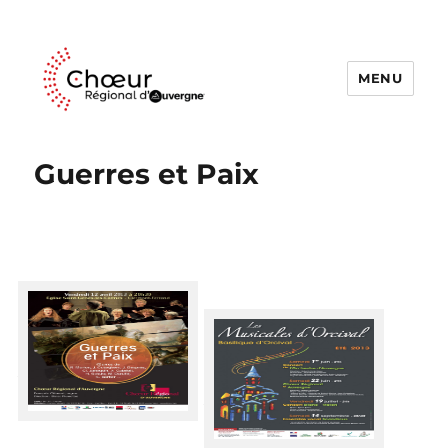
MENU
Choeur Regional d'Auvergne
Guerres et Paix
Affiche Concert Clermont
Affiche des Musicales
d'Orcival