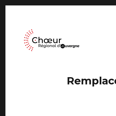
Le Chœur Régional d’Auvergne a pour activité le travail mus
Choeur Regional d'Auve
Remplac