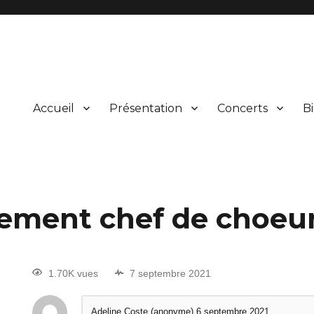
Accueil
Présentation
Concerts
Bi
ical et vocal d’œuvres du répertoire et leur présentation au public lors
rgne
ement chef de choeu
1.70K vues
7 septembre 2021
Adeline Coste (anonyme)
6 septembre 2021