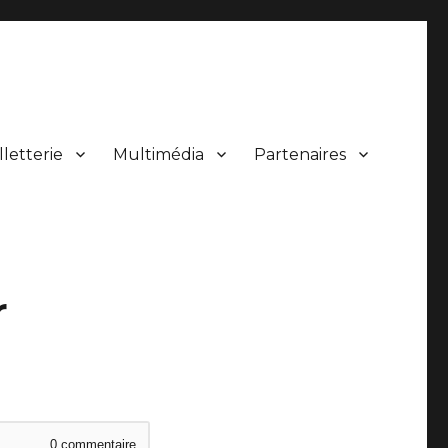
lletterie
Multimédia
Partenaires
 de concerts.
r
0
commentaire